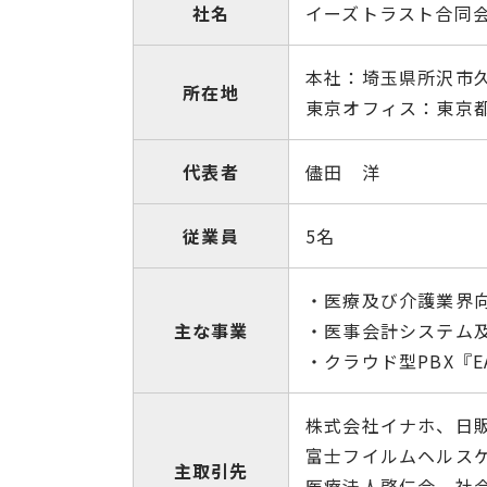
社名
イーズトラスト合同
本社：埼⽟県所沢市久⽶5
所在地
東京オフィス：東京都
代表者
儘⽥ 洋
従業員
5名
・医療及び介護業界向
主な事業
・医事会計システム
・クラウド型PBX『E
株式会社イナホ、日
富⼠フイルムヘルス
主取引先
医療法⼈啓仁会、社